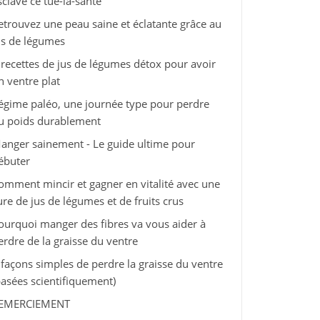
sclave ce tue-la-santé
etrouvez une peau saine et éclatante grâce au
us de légumes
 recettes de jus de légumes détox pour avoir
n ventre plat
égime paléo, une journée type pour perdre
u poids durablement
anger sainement - Le guide ultime pour
ébuter
omment mincir et gagner en vitalité avec une
ure de jus de légumes et de fruits crus
ourquoi manger des fibres va vous aider à
erdre de la graisse du ventre
 façons simples de perdre la graisse du ventre
basées scientifiquement)
EMERCIEMENT