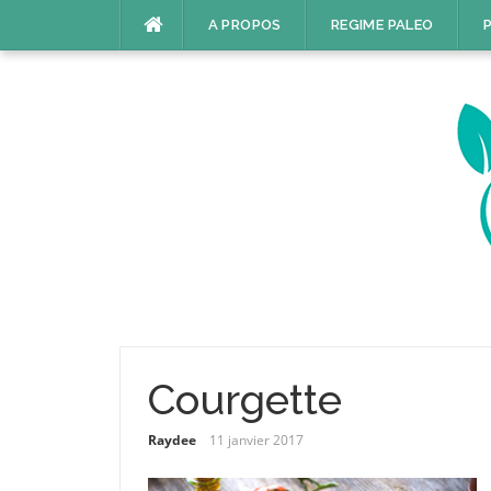
Aller
A PROPOS
REGIME PALEO
P
au
contenu
Courgette
Raydee
11 janvier 2017