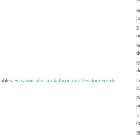
e
R
j
5
u
R
d
M
d
rables.
En savoir plus sur la façon dont les données de
C
c
P
p
7
(
R