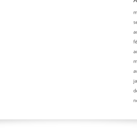
A
m
s
a
f
a
m
a
j
d
n