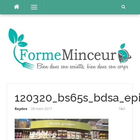
Aller
Menu
au
contenu
120320_bs65s_bdsa_epi
Raydee
29 mars 2017
0