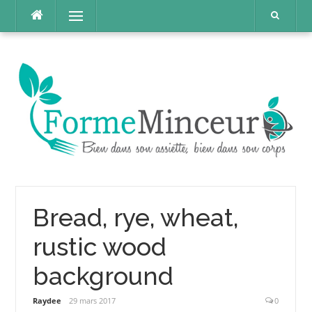
Aller
Menu
au
contenu
Bread, rye, wheat,
rustic wood
background
Raydee
29 mars 2017
0