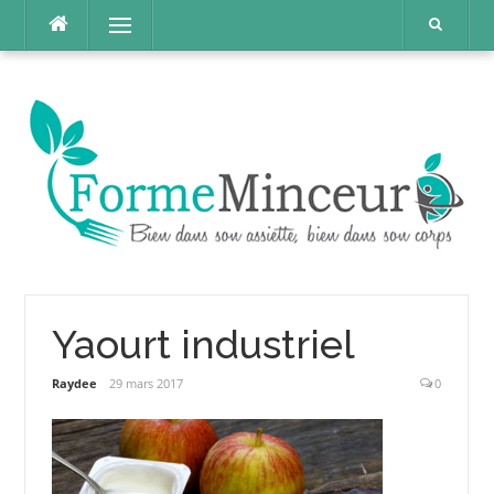
Aller
Menu
au
contenu
Yaourt industriel
Raydee
29 mars 2017
0