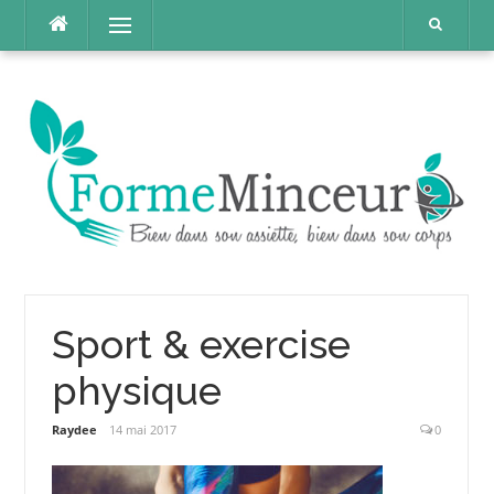
Aller
Menu
au
contenu
Sport & exercise
physique
Raydee
14 mai 2017
0