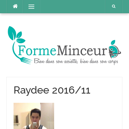
Aller
Menu
au
contenu
Raydee 2016/11