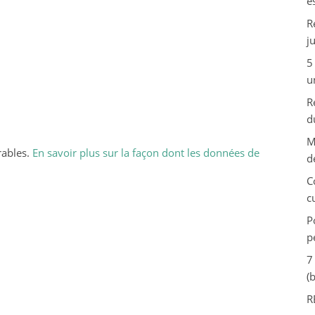
e
R
j
5
u
R
d
M
rables.
En savoir plus sur la façon dont les données de
d
C
c
P
p
7
(
R