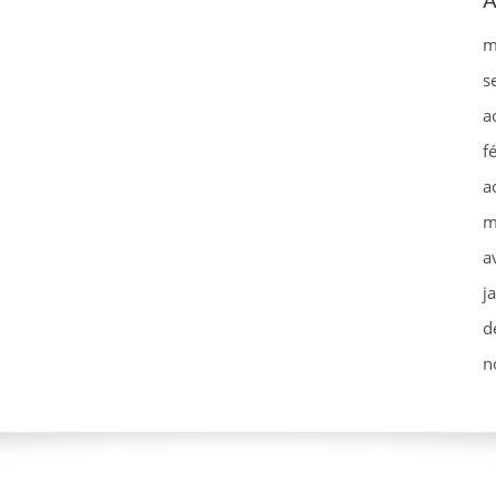
A
m
s
a
f
a
m
a
j
d
n