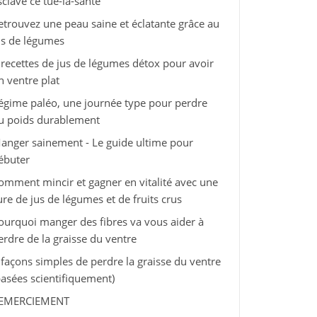
sclave ce tue-la-santé
etrouvez une peau saine et éclatante grâce au
us de légumes
 recettes de jus de légumes détox pour avoir
n ventre plat
égime paléo, une journée type pour perdre
u poids durablement
anger sainement - Le guide ultime pour
ébuter
omment mincir et gagner en vitalité avec une
ure de jus de légumes et de fruits crus
ourquoi manger des fibres va vous aider à
erdre de la graisse du ventre
 façons simples de perdre la graisse du ventre
basées scientifiquement)
EMERCIEMENT