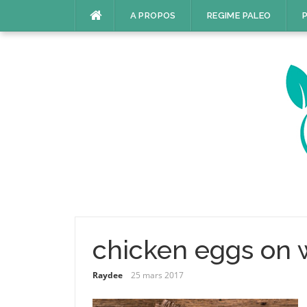
Aller
A PROPOS
REGIME PALEO
P
au
contenu
chicken eggs on
Raydee
25 mars 2017