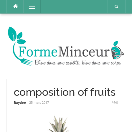
Aller
Menu
au
contenu
composition of fruits
Raydee
25 mars 2017
0