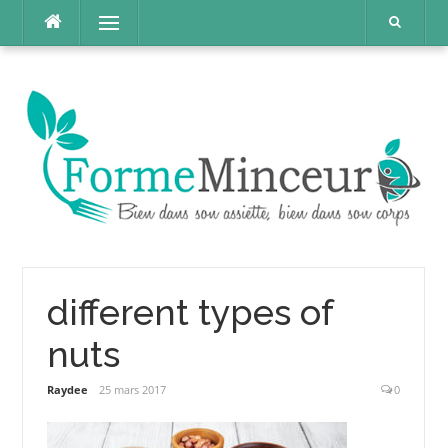
Aller
Menu
au
contenu
different types of
nuts
Raydee
25 mars 2017
0