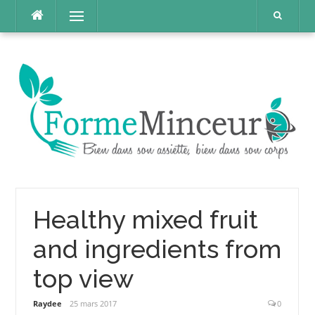
Aller
Menu
au
contenu
Healthy mixed fruit
and ingredients from
top view
Raydee
25 mars 2017
0