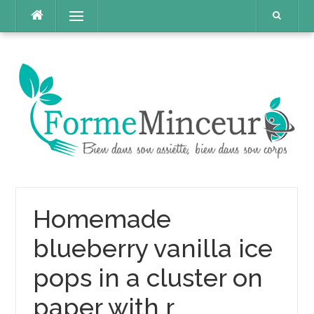
Aller
Menu
au
contenu
Homemade
blueberry vanilla ice
pops in a cluster on
paper with r