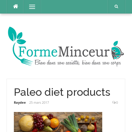
Aller
Menu
au
contenu
Paleo diet products
Raydee
25 mars 2017
0