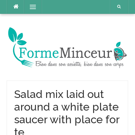
Aller
Menu
au
contenu
Salad mix laid out
around a white plate
saucer with place for
te