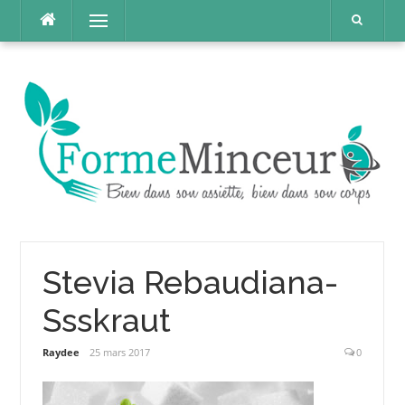
Aller
Menu
au
contenu
Stevia Rebaudiana-
Ssskraut
Raydee
25 mars 2017
0