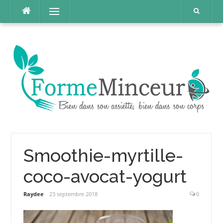
Aller
Menu
au
contenu
Smoothie-myrtille-
coco-avocat-yogurt
Raydee
23 septembre 2018
0