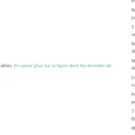
e
R
j
5
u
R
d
M
rables.
En savoir plus sur la façon dont les données de
d
C
c
P
p
7
(
R