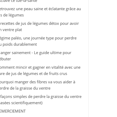
sclave ce tue-la-santé
etrouvez une peau saine et éclatante grâce au
us de légumes
 recettes de jus de légumes détox pour avoir
n ventre plat
égime paléo, une journée type pour perdre
u poids durablement
anger sainement - Le guide ultime pour
ébuter
omment mincir et gagner en vitalité avec une
ure de jus de légumes et de fruits crus
ourquoi manger des fibres va vous aider à
erdre de la graisse du ventre
 façons simples de perdre la graisse du ventre
basées scientifiquement)
EMERCIEMENT