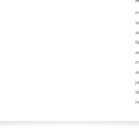
A
m
s
a
f
a
m
a
j
d
n