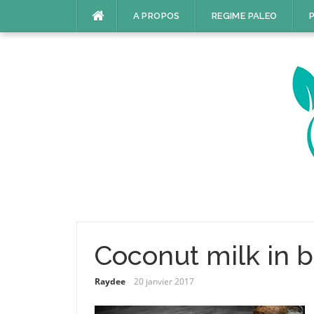
Aller
A PROPOS
REGIME PALEO
P
au
contenu
Coconut milk in b
Raydee
20 janvier 2017