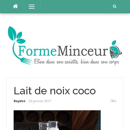
Aller
Menu
au
contenu
Lait de noix coco
Raydee
20 janvier 2017
0