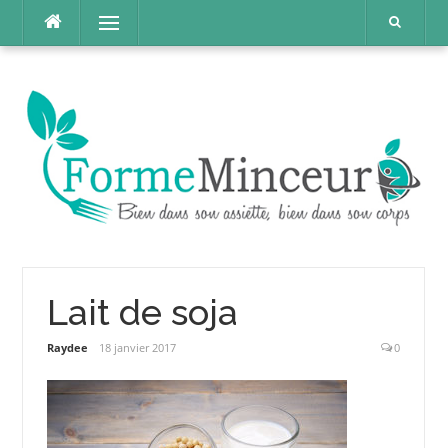
Aller
Menu
au
contenu
Lait de soja
Raydee
18 janvier 2017
0