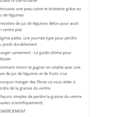
sclave ce tue-la-santé
etrouvez une peau saine et éclatante grâce au
us de légumes
 recettes de jus de légumes détox pour avoir
n ventre plat
égime paléo, une journée type pour perdre
u poids durablement
anger sainement - Le guide ultime pour
ébuter
omment mincir et gagner en vitalité avec une
ure de jus de légumes et de fruits crus
ourquoi manger des fibres va vous aider à
erdre de la graisse du ventre
 façons simples de perdre la graisse du ventre
basées scientifiquement)
EMERCIEMENT