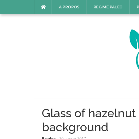
Aller
A PROPOS
REGIME PALEO
P
au
contenu
Glass of hazelnu
background
Raydee
20 janvier 2017