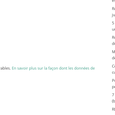
e
R
j
5
u
R
d
M
d
C
rables.
En savoir plus sur la façon dont les données de
c
P
p
7
(
R