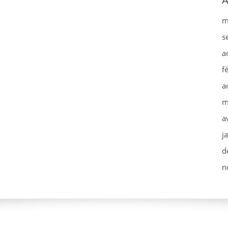
A
m
s
a
f
a
m
a
j
d
n