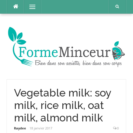
Aller
Menu
au
contenu
Vegetable milk: soy
milk, rice milk, oat
milk, almond milk
Raydee
18 janvier 2017
0