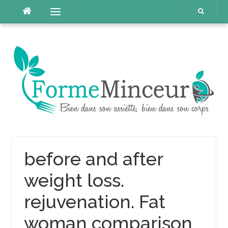
Aller
Menu
au
contenu
before and after
weight loss.
rejuvenation. Fat
woman comparison