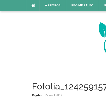
Aller
A PROPOS
REGIME PALEO
P
au
contenu
Fotolia_1242591
Raydee
22 avril 2017