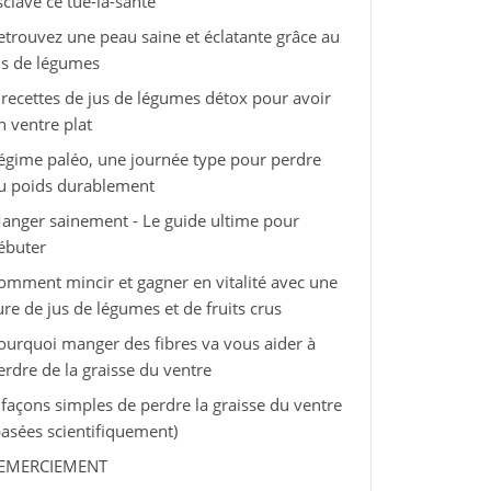
sclave ce tue-la-santé
etrouvez une peau saine et éclatante grâce au
us de légumes
 recettes de jus de légumes détox pour avoir
n ventre plat
égime paléo, une journée type pour perdre
u poids durablement
anger sainement - Le guide ultime pour
ébuter
omment mincir et gagner en vitalité avec une
ure de jus de légumes et de fruits crus
ourquoi manger des fibres va vous aider à
erdre de la graisse du ventre
 façons simples de perdre la graisse du ventre
basées scientifiquement)
EMERCIEMENT