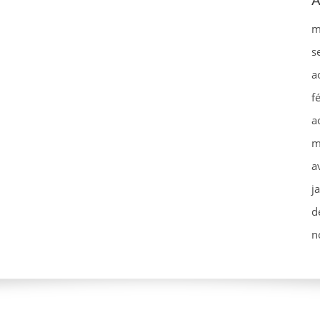
A
m
s
a
f
a
m
a
j
d
n