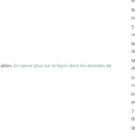
e
R
j
5
u
R
d
M
rables.
En savoir plus sur la façon dont les données de
d
C
c
P
p
7
(
R