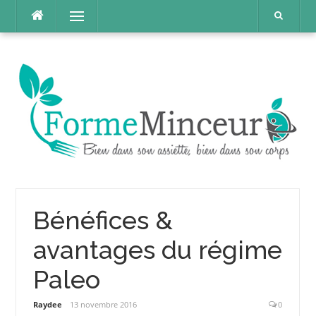
Aller
Menu
au
contenu
Bénéfices &
avantages du régime
Paleo
Raydee
13 novembre 2016
0