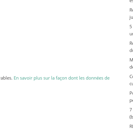
e
R
j
5
u
R
d
M
d
C
rables.
En savoir plus sur la façon dont les données de
c
P
p
7
(
R