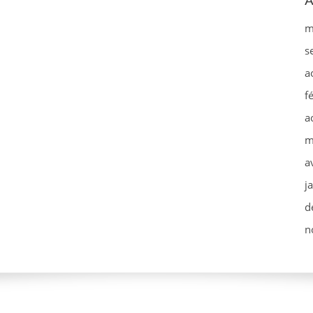
A
m
s
a
f
a
m
a
j
d
n