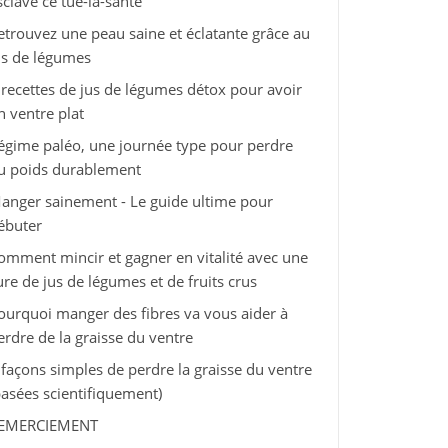
sclave ce tue-la-santé
etrouvez une peau saine et éclatante grâce au
us de légumes
 recettes de jus de légumes détox pour avoir
n ventre plat
égime paléo, une journée type pour perdre
u poids durablement
anger sainement - Le guide ultime pour
ébuter
omment mincir et gagner en vitalité avec une
ure de jus de légumes et de fruits crus
ourquoi manger des fibres va vous aider à
erdre de la graisse du ventre
 façons simples de perdre la graisse du ventre
basées scientifiquement)
EMERCIEMENT