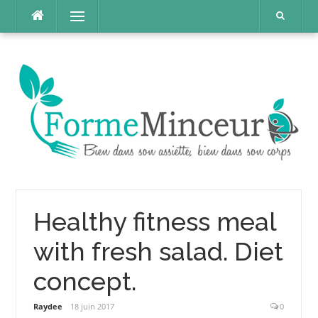
Aller
Menu
au
contenu
Healthy fitness meal
with fresh salad. Diet
concept.
Raydee
18 juin 2017
0