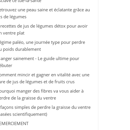
sclave ce tue-la-santé
etrouvez une peau saine et éclatante grâce au
us de légumes
 recettes de jus de légumes détox pour avoir
n ventre plat
égime paléo, une journée type pour perdre
u poids durablement
anger sainement - Le guide ultime pour
ébuter
omment mincir et gagner en vitalité avec une
ure de jus de légumes et de fruits crus
ourquoi manger des fibres va vous aider à
erdre de la graisse du ventre
 façons simples de perdre la graisse du ventre
basées scientifiquement)
EMERCIEMENT