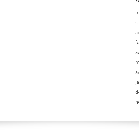
A
m
s
a
f
a
m
a
j
d
n