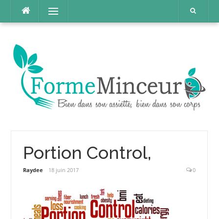
Aller
Menu
au
contenu
Portion Control,
Raydee
18 juin 2017
0