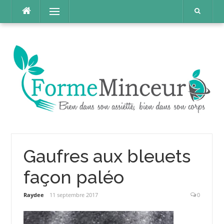
Aller
Menu
au
contenu
Gaufres aux bleuets
façon paléo
Raydee
11 septembre 2017
0