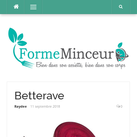
Aller
Menu
au
contenu
Betterave
Raydee
11 septembre 2018
0