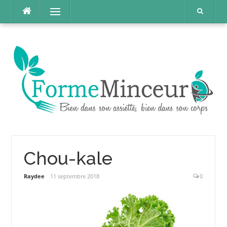
Aller
Menu
au
contenu
Chou-kale
Raydee
11 septembre 2018
0