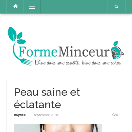
Aller
Menu
au
contenu
Peau saine et
éclatante
Raydee
11 septembre 2018
0