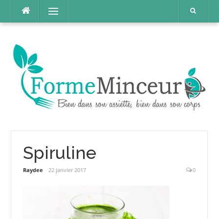
Aller
Menu
au
contenu
Spiruline
Raydee
22 janvier 2017
0