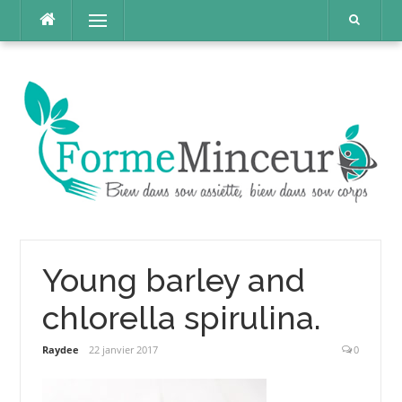
Aller
Menu
au
contenu
Young barley and
chlorella spirulina.
Raydee
22 janvier 2017
0