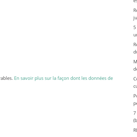
e
R
j
5
u
R
d
M
d
rables.
En savoir plus sur la façon dont les données de
C
c
P
p
7
(
R