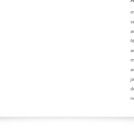
A
m
s
a
f
a
m
a
j
d
n