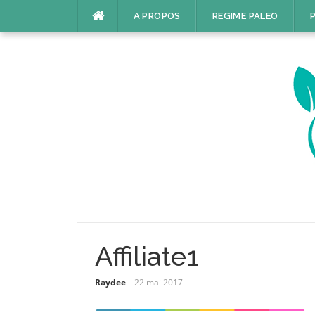
Aller
A PROPOS
REGIME PALEO
P
au
contenu
Affiliate1
Raydee
22 mai 2017