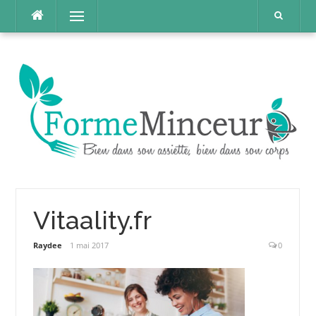
Aller
Menu
au
contenu
Vitaality.fr
Raydee
1 mai 2017
0