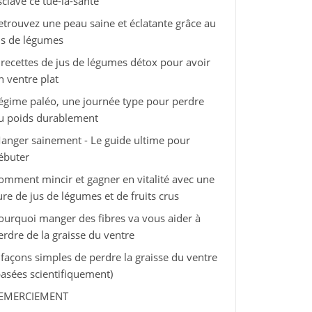
sclave ce tue-la-santé
etrouvez une peau saine et éclatante grâce au
us de légumes
 recettes de jus de légumes détox pour avoir
n ventre plat
égime paléo, une journée type pour perdre
u poids durablement
anger sainement - Le guide ultime pour
ébuter
omment mincir et gagner en vitalité avec une
ure de jus de légumes et de fruits crus
ourquoi manger des fibres va vous aider à
erdre de la graisse du ventre
 façons simples de perdre la graisse du ventre
basées scientifiquement)
EMERCIEMENT