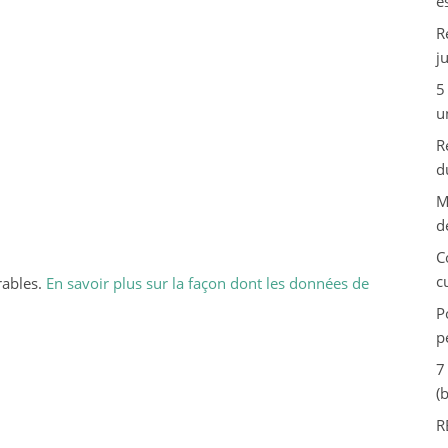
e
R
j
5
u
R
d
M
d
C
c
rables.
En savoir plus sur la façon dont les données de
P
p
7
(
R