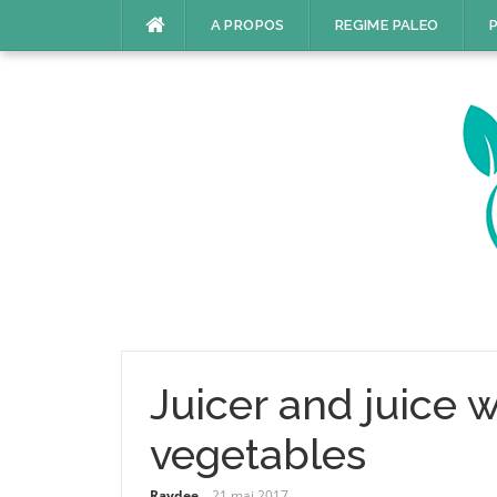
Aller
A PROPOS
REGIME PALEO
P
au
contenu
Juicer and juice w
vegetables
Raydee
21 mai 2017