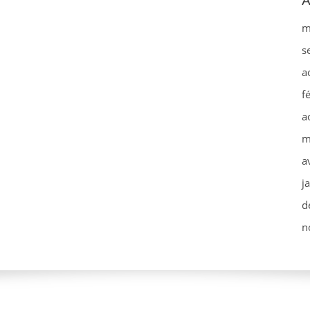
A
m
s
a
f
a
m
a
j
d
n