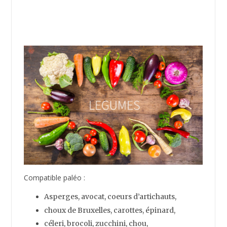
un inventaire des viandes (bio), volailles (Bio),
poissons, oeufs (Bio), légumes, fruits, noix, graines,
huiles, herbes et épices acceptés dans la diet paléo.
Figurent également certains desserts savoureux
parfaitement compatibles paléo.
Vous aurez une base solide pour commencer votre
régime paléo et une bonne connaissance des
aliments à mettre sur votre prochaine liste de course.
Let’s get started !
Compatible paléo :
Boeuf, porc, agneau,
veau, lapin, canard,
chèvre, mouton, cheval,
bison, sanglier, chevreuil,
ours, élan, bécasse, wapiti,
renne …