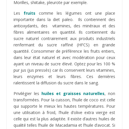
Les
fruits à coques
possèdent un index
glycémique faible (15 environ) et sont riches en bons
lipides, oméga 3 et 6, fibres, protéines, magnésium,
phosphore, potassium, vitamine E et diverses
vitamines. Leurs qualités antioxydantes et anti-
cancer font qu’ils sont bénéfiques pour la santé. De
même, à consommer avec modération car
hautement en calorifiques pour certains (ex : noix de
Pécan, noix de Macadamia). Une consommation
moyenne d’une poignée de fruits à coques par
jour diminue le cholestérol global et le
mauvais cholestérol.
Faites vous plaisir avec des
desserts
contenant
peu de matière grasse et dénués de sucre raffiné. Il
est possible de composer des salades de fruits, des
pancakes, des barres de fruits secs, des crumbles à la
groseille, 100% compatibles paléo.
Nous y sommes, vous savez dorénavant quoi ajouter
dans votre liste de courses en vous basant sur ce
listing
complet non exhaustif d’aliments compatibles