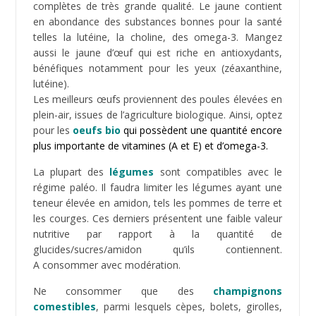
importante dans la diet paleo. Ils contiennent des
antioxydants, des vitamines, des minéraux et des
fibres alimentaires en quantité. Ils contiennent du
sucre naturel contrairement aux produits industriels
renfermant du sucre raffiné (HFCS) en grande
quantité. Consommer de préférence les fruits entiers,
dans leur état naturel et avec modération pour ceux
ayant un niveau de sucre élevé. Optez pour les 100 %
pur jus
(jus pressés) car ils conservent leurs vitamines,
leurs enzymes et leurs fibres. Ces dernières
ralentissent la diffusion du sucre dans le sang.
Privilégier les
huiles et graisses naturelles
, non
transformées. Pour la cuisson, l’huile de coco est celle
qui supporte le mieux les hautes températures. Pour
une utilisation à froid, l’huile d’olive extra vierge est
celle qui est la plus adaptée. Il existe d’autres huiles de
qualité telles l’huile de Macadamia et l’huile d’avocat. Si
vous optez pour les graisses animales, privilégiez le
beurre clarifié (Ghee), débarrassé du lactose et de la
caséine; il est idéal pour les cuissons à haute
température.