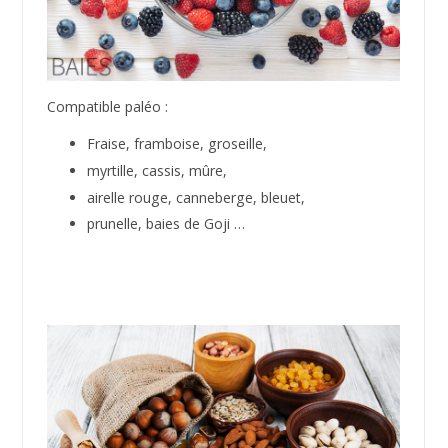
kakis, cerise, abricot,
kiwi, litchi, noix de coco,
figues, dattes, fruits de la passion,
olives …
* (adaptées pour les entraînements sportifs)
Compatible paléo :
Fraise, framboise, groseille,
myrtille, cassis, mûre,
airelle rouge, canneberge, bleuet,
prunelle, baies de Goji …