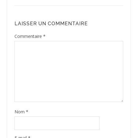
Site web
Saisissez votre réponse en chiffres
dix-huit − 5 =
Prévenez-moi de tous les nouveaux commentaires
par e-mail.
Prévenez-moi de tous les nouveaux articles par e-
mail.