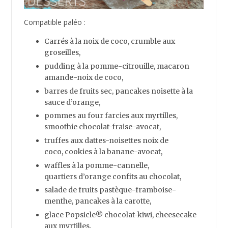
salade de fruits p
astèque-framboise-
menthe, pancakes à la carotte,
glace
Popsicle®
chocolat-kiwi,
cheesecake
aux myrtilles,
sorbets orange-mangue, pancakes sans
gluten à la banane …
En résumé :
La grande majorité des
viandes
sont
paléo
par
définition. Bien entendu, il faudra éviter les viandes
transformées, riches en matière grasse et de faible
qualité (hot-dogs, corned-beef, biltong, viande de
boeuf séchée, conserves de viande, pâtés, kebab,
etc.). Privilégiez les
animaux
et
volailles
bio
, élevés
en plein-air.
Les
oeufs
de bonne qualité
sont bons pour la santé
contrairement à ce que pensent beaucoup de
personnes. Ils renferment une quantité importante de
nutriments, de vitamines (A, D, E, K et B6), de zinc et
de calcium. Le blanc comporte des
protéines