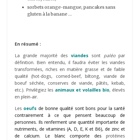
complètes de très grande qualité. Le jaune contient
en abondance des substances bonnes pour la santé
telles la lutéine, la choline, des omega-3. Mangez
aussi le jaune d’œuf qui est riche en antioxydants,
bénéfiques notamment pour les yeux (zéaxanthine,
lutéine).
Les meilleurs œufs proviennent des poules élevées en
plein-air, issues de l’agriculture biologique. Ainsi, optez
pour les
oeufs bio
qui possèdent une quantité encore
plus importante de vitamines (A et E) et d’omega-3.
La plupart des
légumes
sont compatibles avec le
régime paléo. Il faudra limiter les légumes ayant une
teneur élevée en amidon, tels les pommes de terre et
les courges. Ces derniers présentent une faible valeur
nutritive par rapport à la quantité de
glucides/sucres/amidon qu’ils contiennent.
A consommer avec modération.
Ne consommer que des
champignons
comestibles
, parmi lesquels c
èpes, bolets, girolles,
Morilles, shiitake, pleurote par exemple.
Les
fruits
comme les légumes ont une place