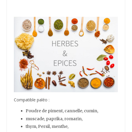
Compatible paléo :
Poudre de piment, cannelle, cumin,
muscade, paprika, romarin,
thym,
Persil, menthe,
basilic, ciboulette, estragon,
origan, sauge, clou de girofle,
feuilles de laurier, coriandre, curcuma,
ail, poivre de Cayenne, graines de fenouil,
graines de moutarde, muscade, aneth,
poivre noir, gingembre, anis étoilé,
safran, curry, vanille ……