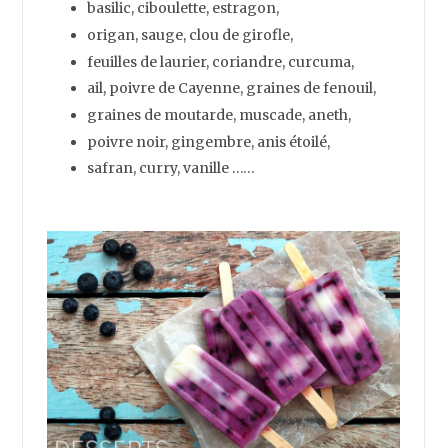
Compatible paléo :
Carrés à la noix de coco, crumble aux
groseilles,
pudding à la pomme-citrouille,
macaron
amande-noix de coco,
barres de fruits sec, pancakes noisette à la
sauce d’orange,
pommes au four farcies aux myrtilles,
smoothie chocolat-fraise-avocat,
truffes aux dattes-noisettes noix de
coco, cookies à la banane-avocat,
waffles à la pomme-cannelle,
quartiers d’orange confits au chocolat,