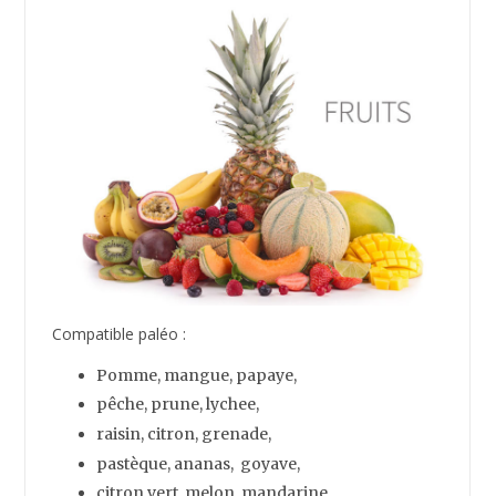
Compatible paléo :
Laitue
, épinards, chou vert,
chou frisé, betterave, feuilles de chêne,
feuilles de pissenlit, bette à carde, cresson,
navet, algues, endive,
roquette, chou de Chine, brocoli,
chicorée, rapini, radicchio …
Compatible paléo :
Girolles, c
èpes,