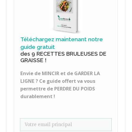
0
Partagez
Tweetez
Partagez
PARTAGES
REGIME PALEO
CATÉGORIES
Article précédent
Les 9 pires aliments à proscrire de votre régime
Paléo
Article suivant
La spiruline, l’algue miracle des sportifs
LAISSER UN COMMENTAIRE