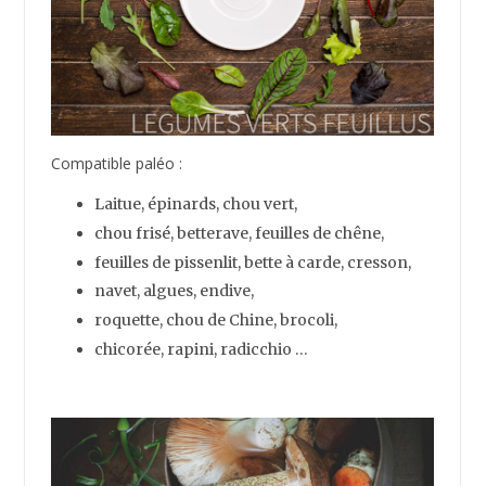
oeufs d’autruche,
œufs de caille …
Compatible paléo :
Saumon, thon, truite,
perche noire, flétan,
sole, aiglefin, turbot,
doré jaune, tilapia, morue,
mérou, maquereau, lotte
anchois, hareng, crabe,
homard, crevettes, écrevisses,
palourdes, huîtres, moules,
cabillaud, Saint-Jacques, pétoncles …