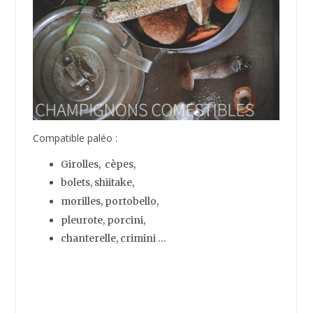
Compatible paléo :
Asperges, avocat, coeurs d’artichauts,
choux de Bruxelles, carottes, épinard,
céleri, brocoli, zucchini, chou,
poivrons, chou-fleur, persil,
aubergine, oignons verts, courge musquée*,
courgeron*, patate douce*, betteraves*,
tomates, poireaux, chou-rave,
concombre, radis, kale,
navets …
* (avec modération)