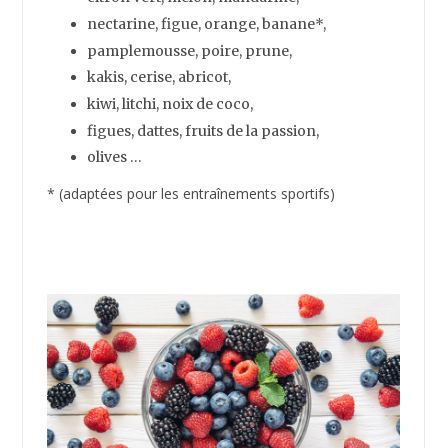
bolets,
shiitake,
morilles, p
ortobello,
pleurote, porcini,
chanterelle, crimini …
OFFERT : Téléchargez gratuitement
ces 9 RECETTES BRÛLEUSES DE
GRAISSE !
Envie de MINCIR et de GARDER la ligne ?
Ce guide gratuit va vous permettre de
PERDRE du POIDS durablement !
Compatible paléo :
Pomme, mangue, papaye,
pêche, prune,
lychee,
Téléchargez ici !
raisin,
citron, grenade,
pastèque,
ananas, goyave,
citron vert,
melon, mandarine,
nectarine, figue, orange, banane*,
pamplemousse, poire, prune,