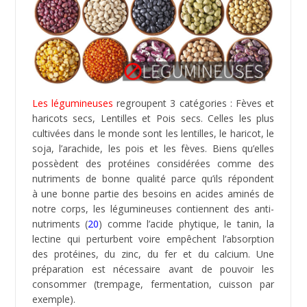
présence de ces éléments dans le sang provoque des
inflammations chroniques dans le corps, ce qui a pour
conséquence une augmentation des réactions auto-
immunes (
22
).
Les légumineuses doivent subir une préparation
technique pour pouvoir être consommées (
23
). De
même, compte tenu de leurs substances toxiques,
elles ne sont pas recommandées dans le régime
paléo.
Les grains de céréales
contiennent une variété d’anti-
nutriments qui a une incidence défavorable sur la