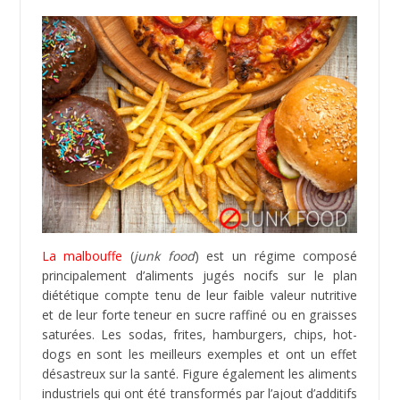
journaliste d’investigation Michael Moss décrit cela
comme «la tendance pour les grandes saveurs
distinctes de submerger notre cerveau». C’est à dire
que nous pouvons en avoir assez d’une sorte
d’aliment, mais avoir encore de l’appétit pour autre
chose.
Un autre concerne “
la disparition de la densité
calorique”
. Les aliments fondent plus vite dans la
bouche, nécessitent moins d’efforts pour être avalés,
ainsi le cerveau pense qu’il n’y a pas de calories et
donne le feu vert
pour continuer à manger toujours
plus. Une étude de 2010 (
6
)
réalisée sur 17 hommes
et femmes en bonne santé montre qu’il faut 2 fois
plus d’énergie pour consommer repas à base
d’aliments entiers non transformés comparé à un
repas composé de produits industriels.
La dépendance alimentaire peut être aussi invalidante
que la drogue ou l’alcool. De même, selon Dr Sara
Gottfried – MD, il est possible
de gérer
l’addiction alimentaire grâce à la réinitialisation de
notre biochimie, en suivant un régime nutritionnel sain
et naturel.
Les additifs alimentaires
(
7
) sont des produits ajoutés
aux aliments industriels. Ils ont plusieurs fonctions
telles agent de conservation, exhausteur de goût,
colorant, régulateur de pH.
Les additifs autorisés se répartissent en plusieurs
groupes : agents colorants codés E1xx, conservateurs
alimentaires codés E2xx, antioxydants codés E3xx,
agents de texture codés E4xx (dont les émulsifiants
par exemple) et E14xx (amidons modifiés) et les
autres catégories dont édulcorants, exhausteurs de
goût et acidifiants, de code 5xx et supérieur (
8
).