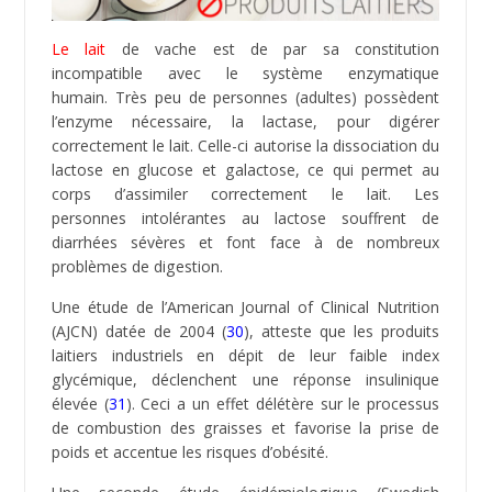
(lait de chèvre, lait de brebis).
Privilégiez le lait bio, le beurre clarifié (ghee), les
yaourts grecs, les produits fermentés tels
les fromages, crèmes et yaourts aux
probiotiques (bénéfique pour la flore intestinale).
Notes et références :
(1) Cash investigation :
Sucre : Comment l’industrie
vous rend accros
(2) PLOS One :
Intense Sweetness Surpasses Cocaine
Reward
(3) Michael Moss :
Salt Sugar Fat: How the Food
Giants Hooked Us
(4) Ncbi.org :
Overlapping neuronal circuits in addiction
and obesity: evidence of systems pathology