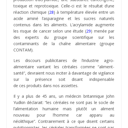
Le lait
de vache est de par sa constitution
incompatible avec le système enzymatique
humain. Très peu de personnes (adultes) possèdent
l’enzyme nécessaire, la lactase, pour digérer
correctement le lait. Celle-ci autorise la dissociation du
lactose en glucose et galactose, ce qui permet au
corps d’assimiler correctement le lait. Les
personnes intolérantes au lactose souffrent de
diarrhées sévères et font face à de nombreux
problèmes de digestion.
Une étude de l’American Journal of Clinical Nutrition
(AJCN) datée de 2004 (
30
), atteste que les produits
laitiers industriels en dépit de leur faible index
glycémique, déclenchent une réponse insulinique
élevée (
31
). Ceci a un effet délétère sur le processus
de combustion des graisses et favorise la prise de
poids et accentue les risques d’obésité.
Une seconde étude épidémiologique (Swedish