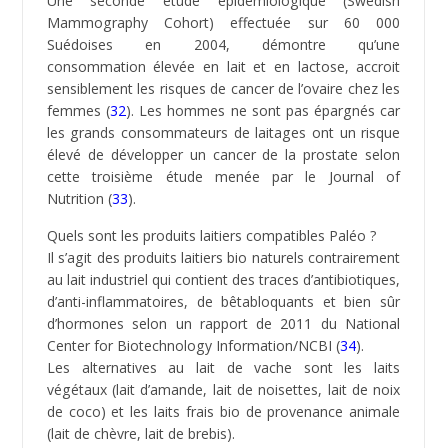
(5)
Sara Gottfried – MD :
Food Addiction (Part 1): The
Science Behind the Syndrome
(6) Foodandnutritionresearch.net :
Postprandial
energy expenditure in whole-food and processed-
food meals: implications for daily energy expenditure
(7) Additifs-alimentaires.net :
Additifs et toxicité
(8) Wikipedia :
Additifs alimentaires
(9) Revue française d’allergologie :
Controverse
l’hypersensibilité aux additifs alimentaires est une
réalité clinique
(10) EFSA –
Opinion of the Scientific
Committee/Scientific Panel
(11) ACJN :
Health effects of trans fatty acids.
(12) PLOS One :
Dietary Fat Intake and the Risk of
Depression : The SUN Project
(13) Film documentaire de Morgan Spurlock :
Super
Size Me