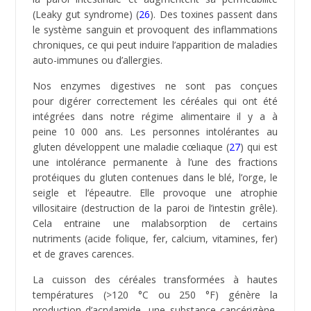
nutritionnistes, les céréales transformées ne sont pas
un élément indispensable de notre équilibre
alimentaire.
Les céréales autorisées dans le régime paléo sont
celles qui offrent une alternative au S.O.B.A.T.E.K
(seigle, orge, blé, avoine, triticale, épeautre, kamut), à
savoir le quinoa, le sarrasin, le tapioca et le riz (blanc
et entier).