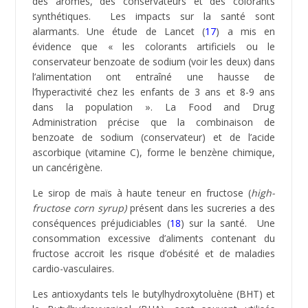
un cancérigène.
Le sirop de maïs à haute teneur en fructose (
high-
fructose corn syrup)
présent dans les sucreries a des
conséquences préjudiciables (
18
) sur la santé. Une
consommation excessive d’aliments contenant du
fructose accroit les risque d’obésité et de maladies
cardio-vasculaires.
Les antioxydants tels le butylhydroxytoluène (BHT) et
le Butylhydroxyanisol (BHA), sont souvent utilisés
comme conservateur pour empêcher les friandises et
les matières grasses des aliments de rancir. Selon
une étude (
19
), ils sont toxique pour la peau, le foie et
les reins, augmentent le risque de
cancer et accentuent les réactions allergiques. Enfin,
consommer de manière importante des
sucreries contribue à la formation de caries dentaires.