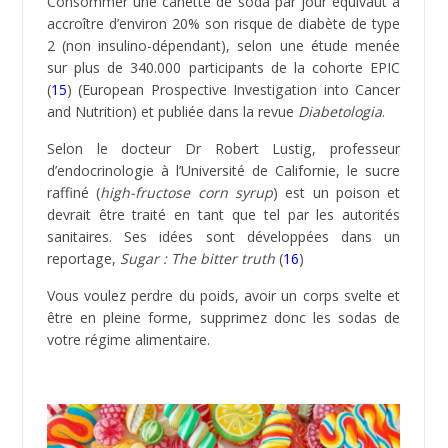
presque
aucune valeur
nutritive, n’apportent ni
vitamines, ni minéraux et ne sont donc pas
indispensables pour notre santé.
Selon une étude en 2013 de l’American Heart
Association (
14
) ayant traité des effets de la
consommation de sodas chez les adultes dans le
monde, ces derniers seraient responsable d’un
excédent de mortalité correspondant à
180 000 décès/an. En effet, la consommation de soda
contribuerait à l’aggravation des risques de maladies
cardiovasculaires, de diabète, d’obésité, mais
également de cancers et décès induits (
133 000 morts
de diabète, 44 000 par maladies cardiovasculaires et
6 000 à la suite d’un cancer).
Consommer une canette de soda par jour équivaut à
accroître d’environ 20% son risque de diabète de type
2 (non insulino-dépendant), selon une étude menée
sur plus de 340.000 participants de la cohorte EPIC
(
15
) (European Prospective Investigation into Cancer
and Nutrition) et publiée dans la revue
Diabetologia
.
Selon le docteur Dr Robert Lustig, professeur
d’endocrinologie à l’Université de Californie, le sucre
raffiné (
high-fructose corn syrup
) est un poison et
devrait être traité en tant que tel par les autorités
sanitaires. Ses idées sont développées dans un
reportage,
Sugar : The bitter truth
(
16
)
Vous voulez perdre du poids, avoir un corps svelte et
être en pleine forme, supprimez donc les sodas de
votre régime alimentaire.