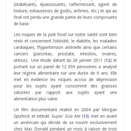
Selon une étude (
9
) menée par des allergologues,
l’hypersensibilité aux additifs provoque des effets
néfastes sur la santé. Parmi lesquels : réaction
allergique de la peau ou de la gorge, hypersécrétion
bronchique, eczéma. Les symptômes peuvent
provoquer une véritable crise d’asthme voir même
provoquer un gonflement du visage et des
muqueuses respiratoires (œdème de Quincke).
En règle générale évitez tous les aliments comportant
les additifs suivants : glutamate monosodique (GMS),
OGM, saccharine, aspartame, sorbate de calcium,
acide sorbique, colorants artificiels, nitrates, bromate
de potassium, édulcorants artificiels.
Les huiles hydrogénées
ont subi un processus
d’hydrogénation partiel (injection à haute pression de
dihydrogène gazeux) afin de prolonger leur durée de
conservation et d’augmenter leur stabilité à haute
température. Un inconvénient de l’hydrogénation
partielle est la création d’acides gras trans.
Les huiles
solides ou semi-solides (margarines) qui ont subit ce
procédé industriel en possèdent en quantité
importante.
Les acides gras partiellement hydrogénés sont utilisés
dans l’industrie agro-alimentaire pour prolonger la
durée de conservation des aliments. Les acides gras
insaturés
trans
augmentent le risque de maladie
cardiaque selon l’Autorité Européenne de Sécurité des
Aliments (AESA) dans un avis d’experts de 2004 (
10
).
L’absorption d’acides gras
trans
n’est ni nécessaire, ni