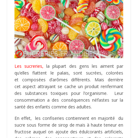
Les sucreries,
la plupart des gens les aiment par
qu’elles flattent le palais, sont sucrées, colorées
et composées d’arômes différents. Mais derrière
cet aspect attrayant se cache un produit renfermant
des substances toxiques pour l’organisme. Leur
consommation a des conséquences néfastes sur la
santé des enfants comme des adultes.
En effet, les confiseries contiennent en majorité du
sucre sous forme de sirop de maïs à haute teneur en
fructose auquel on ajoute des édulcorants artificiels,
des arômes, des conservateurs et des colorants
synthétiques. Les impacts sur la santé sont
alarmants. Une étude de Lancet (
17
) a mis en
évidence que « les colorants artificiels ou le
conservateur benzoate de sodium (voir les deux) dans
l’alimentation ont entraîné une hausse de
l’hyperactivité chez les enfants de 3 ans et 8-9 ans
dans la population ». La Food and Drug
Administration précise que la combinaison de
benzoate de sodium (conservateur) et de l’acide
ascorbique (vitamine C), forme le benzène chimique,