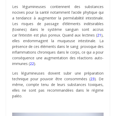
santé selon Dr. L. Cordain (
24
). Ces derniers
contiennent des substances plus ou moins nocives qui
peuvent ralentir l’assimilation des nutriments utiles ou
même posséder des effets toxiques lorsqu’ils sont
ingérés en trop grande quantité. On retrouve le
gluten, l’acide phytique, le tanin, la lectine, oxalate
pour les principaux anti-nutriments (
25
). Ils attaquent à
la paroi intestinale et augmentent sa perméabilité
(Leaky gut syndrome) (
26
). Des toxines passent dans
le système sanguin et provoquent des inflammations
chroniques, ce qui peut induire l’apparition de maladies
auto-immunes ou d’allergies.
Nos enzymes digestives ne sont pas conçues
pour digérer correctement les céréales qui ont été
intégrées dans notre régime alimentaire il y a à
peine 10 000 ans.
Les personnes intolérantes au
gluten développent une maladie
cœliaque (
27
) qui est
une intolérance permanente à l’une des fractions
protéiques du gluten contenues dans le blé, l’orge, le
seigle et l’épeautre. Elle provoque une atrophie
villositaire (destruction de la paroi de l’intestin grêle).
Cela entraine une malabsorption de certains
nutriments (acide folique, fer, calcium, vitamines, fer)
et de graves carences.