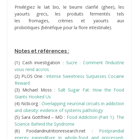
(14) AHA :
180,000 deaths worldwide may be
associated with sugary soft drinks
(15) EPIC (European Prospective Investigation of
Cancer) :
1 soda par jour, 20% de risque en plus de
diabète de type 2
(16) Dr Robert Lustig, prof. d’endocrinologie à
l’Université de Californie :
Sugar : The bitter truth
(17) Etude de Lancet :
Food additives and hyperactive
behaviour in 3-year-old and 8/9-year-old children in
the community
(18) Americian Journal of Clinical Nutrition (ACJN)
:
Effects of dietary fructose on plasma lipids in healthy
subjects
(19) Sabotage-hormonal.org :
Fiche d’information sur
le BHT et le BHA
(20) Acteur-nature.com :
Les anti-nutriments ou la