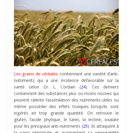
La cuisson des céréales transformées à hautes
températures (>120 °C ou 250 °F) génère la
production d’acrylamide, une substance cancérigène,
toxique et reprotoxique. Celle-ci est le résultat d’une
réaction chimique (
28
) à température élevée entre un
acide aminé l’asparagine et les sucres naturels
contenus dans les aliments. L’acrylamide augmente
les risque de cancer selon une étude (
29
) menée par
des experts du groupe scientifique sur les
contaminants de la chaîne alimentaire (groupe
CONTAM).
Les discours publicitaires de l’industrie agro-
alimentaire vantant les céréales comme “aliment-
santé”, devraient nous inciter à davantage de vigilance
sur la présence soit disant indispensable
de ces produits dans nos assiettes.
Il y a plus de 45 ans, un médecin britannique John
Yudkin déclarait: “les céréales ne sont pas le socle de
l’alimentation humaine mais plutôt un aliment
nouveau pour l’homme car apparu au
néolithique”. Contrairement à ce que disent certains