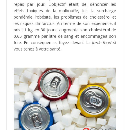
bénéfique (
11
) pour le corps humain, contrairement à
celle des autres acides gras naturels (saturés, ou
insaturés
cis
). Une consommation
régulière augmente notamment les risques de cancer
du sein ainsi que de maladies cardio-vasculaires.
Lorsque vous ferez vos courses, évitez les produits
portant les mentions “monoglycérides” ou
“diglycérides” (additifs alimentaires n° E471 et E472),
parce qu’il s’agit tout simplement d’huiles
hydrogénées. Evitez également l’huile de colza
superglycérinée hydrogénée (n°E441).
La malbouffe
(
junk food
) est un régime composé
principalement d’aliments jugés nocifs sur le plan
diététique compte tenu de leur faible valeur nutritive
et de leur forte teneur en sucre raffiné ou en graisses
saturées. Les sodas, frites, hamburgers, chips, hot-
dogs en sont les meilleurs exemples et ont un effet
désastreux sur la santé. Figure également les aliments
industriels qui ont été transformés par l’ajout d’additifs
(stabilisants, épaississants, raffermissant, agent de
texture, exhausteurs de goûts, arômes, etc.) et qui au
final ont perdu une grande partie de leurs composants
de base.
x
Les risques de la junk food sur notre santé sont bien
réels et concernent l’obésité, le diabète, les maladies
cardiaques, l’hypertension artérielle ainsi que certains