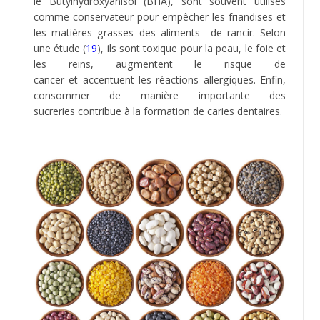
Les légumineuses
regroupent 3 catégories : Fèves et
haricots secs, Lentilles et Pois secs. Celles les plus
cultivées dans le monde sont les lentilles, le haricot, le
soja, l’arachide, les pois et les fèves. Biens qu’elles
possèdent des protéines considérées comme des
nutriments de bonne qualité parce qu’ils répondent
à une bonne partie des besoins en acides aminés de
notre corps, les légumineuses contiennent des anti-
nutriments (
20
) comme l’acide phytique, le tanin, la
lectine qui perturbent voire empêchent l’absorption
des protéines, du zinc, du fer et du calcium. Une
préparation est nécessaire avant de pouvoir les
consommer (trempage, fermentation, cuisson par
exemple).
Les légumineuses contiennent des substances
nocives pour la santé notamment l’acide phytique qui
a tendance à augmenter la perméabilité intestinale.
Les risques de passage d’éléments indésirables
(toxines) dans le système sanguin sont accrus
car l’intestin est plus poreux. Quand aux lectines (
21
),
elles endommagent la muqueuse intestinale. La