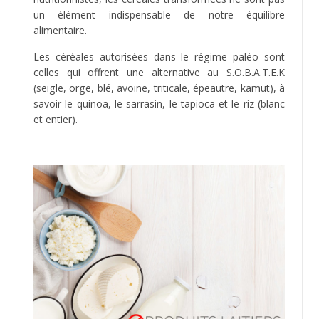
Mammography Cohort) effectuée sur 60 000
Suédoises en 2004, démontre qu’une
consommation
élevée en lait et en lactose, accroit
sensiblement les risques de cancer de l’ovaire chez les
femmes (
32
). Les hommes ne sont pas épargnés car
les grands consommateurs de laitages ont un risque
élevé de développer un cancer de la prostate selon
cette troisième étude menée par le Journal of
Nutrition (
33
).
Quels sont les produits laitiers compatibles Paléo ?
Il s’agit des produits laitiers bio naturels contrairement
au lait industriel qui contient des traces d’antibiotiques,
d’anti-inflammatoires, de bêtabloquants et bien sûr
d’hormones selon un rapport de 2011 du National
Center for Biotechnology Information/NCBI (
34
).
Les alternatives au lait de vache sont les laits
végétaux (lait d’amande, lait de noisettes, lait de noix
de coco) et les laits frais bio de provenance animale