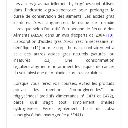
Les aliments industriels
sont des aliments issus de
l’industrie agro-alimentaire. Leur développement est
étroitement lié avec celui des techniques de
conservation et du système de grande de distribution
de denrées alimentaires commerciales.
Ces aliments ont été transformés par l’ajout d’additifs
ou ont subi des traitements thermiques ou chimiques
qui altèrent ou détruisent leurs composants naturels
(minéraux vitamines, acides gras …). L’association et
l’accumulation des additifs représentent un risque sur
la santé. La présence excessive de sucre raffiné
/
fructose
de sirop de maïs (
1
) dans les aliments
transformés provoque des addictions (
2
) et contribue
au développement de maladies cardiovasculaires.
Certains plats préparés contiennent un taux
anormalement élevé en sel, ce qui augmente les
risques d’hypertension.
La plupart des aliments industriels sont pauvres en
nutriments et en fibres comparés aux aliments entiers
non transformés. En effet, les produits alimentaires
qui ont subit un traitement industriel perdent
l’essentiel de leur qualité nutritive et de leurs
composants de base à savoir les vitamines, le
minéraux et autres nutriments. Par contre de part leur
haute charge en matière grasse et valeur calorifique,
ils sont les principaux responsables des problèmes de
surpoids et d’obésité.
Ce que les industriels ne nous disent pas, c’est qu’ils
conçoivent des aliments “
hyper-gratifiant
” pour nous
rendre accro (
3
) et ainsi nous amener à consommer
toujours plus
.
En effet,
les aliments transformés
stimulent le système hédonique (récompense) situé
dans le cerveau. S’en suit une libération intense de
dopamine qui influe sur la biochimie du cerveau.
Chez
certaines personnes, les actions de la dopamine et
d’autres produits chimiques qui régulent les systèmes
de récompense, peuvent brouiller les signaux
hormonaux et surmonter les tentatives conscientes
d’arrêter de manger quand le corps est
rempli
(
4
).
Dans ce cas, il
devient facile de se suralimenter tout
en étant conscient du risque pour la santé (
5
).
L’un des principes directeurs pour l’industrie des
produits alimentaires transformés est connu comme
“
le rassasiement sensoriel spécifique
.” Le