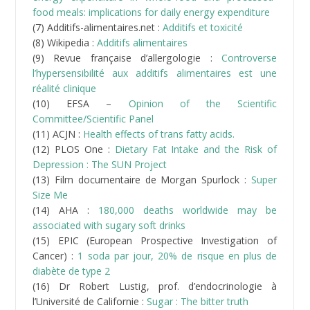
face cachée des aliments d’origine végétale
(21) Ncbi.org :
Do dietary lectins cause disease?
(22) Perméabilité intestinale : attention à la zonuline et
aux lectines :
Les lectines
(23) Passeportsante.net :
Les légumineuses: mode
d’emploi
(24)
Loren Cordain :
Origins and evolution of the
Western diet: health implications for the 21st century
(25) Dr Axe :
10 Antinutrients to Get Out of Your Diet
… and Life
(26) Dr Axe :
Leaky gut syndrome
(27) Thierrysouccar.com :
Quand l’intestin devient une
passoire
(28) EUFIC.org :
Comment l’acrylamide se forme-t-il
dans les aliments ?