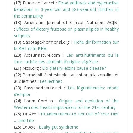
(29) EFSA :
Risques associés à l’acrylamide dans les
aliments.
(30) ACJN :
Glycemia and insulinemia in healthy
subjects after lactose-equivalent meals of milk and
other food proteins
(31) Diabetemagazine.fr :
Pourquoi utiliser l’indice
insulinique
(32) Ncbi.org :
Milk and lactose intakes and ovarian
cancer risk in the Swedish Mammography Cohort
(33) Jn.nutrition.org :
Whole Milk Intake Is Associated
with Prostate Cancer-Specific Mortality among U.S.
Male Physicians
(34) Ncbi.org :
Simultaneous determination of 20
pharmacologically active substances in cow’s milk by