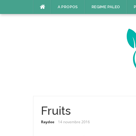
Aller
A PROPOS
REGIME PALEO
P
au
contenu
Fruits
Raydee
14 novembre 2016