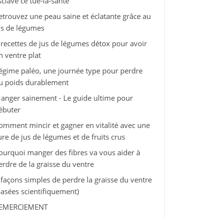
sclave ce tue-la-santé
etrouvez une peau saine et éclatante grâce au
us de légumes
 recettes de jus de légumes détox pour avoir
n ventre plat
égime paléo, une journée type pour perdre
u poids durablement
anger sainement - Le guide ultime pour
ébuter
omment mincir et gagner en vitalité avec une
ure de jus de légumes et de fruits crus
ourquoi manger des fibres va vous aider à
erdre de la graisse du ventre
 façons simples de perdre la graisse du ventre
basées scientifiquement)
EMERCIEMENT