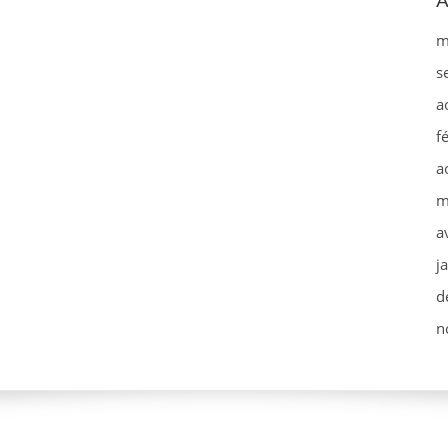
A
m
s
a
f
a
m
a
j
d
n