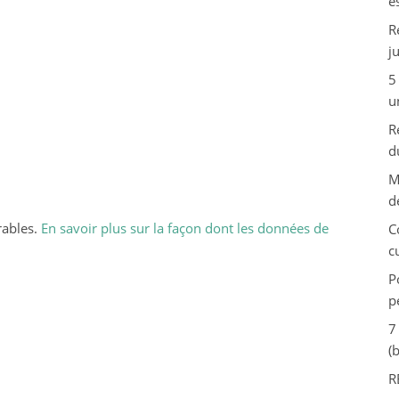
e
R
j
5
u
R
d
M
d
rables.
En savoir plus sur la façon dont les données de
C
c
P
p
7
(
R