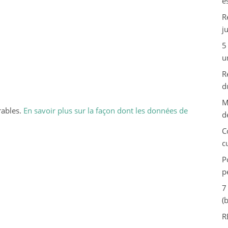
e
R
j
5
u
R
d
M
rables.
En savoir plus sur la façon dont les données de
d
C
c
P
p
7
(
R