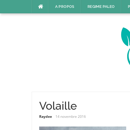
Aller
A PROPOS
REGIME PALEO
P
au
contenu
Volaille
Raydee
14 novembre 2016