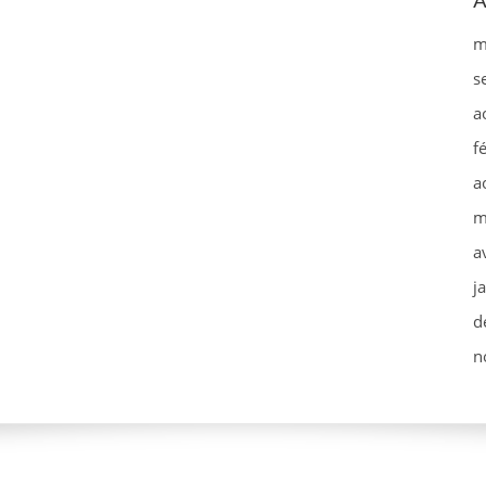
A
m
s
a
f
a
m
a
j
d
n