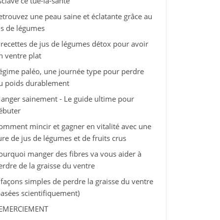
sclave ce tue-la-santé
etrouvez une peau saine et éclatante grâce au
us de légumes
 recettes de jus de légumes détox pour avoir
n ventre plat
égime paléo, une journée type pour perdre
u poids durablement
anger sainement - Le guide ultime pour
ébuter
omment mincir et gagner en vitalité avec une
ure de jus de légumes et de fruits crus
ourquoi manger des fibres va vous aider à
erdre de la graisse du ventre
 façons simples de perdre la graisse du ventre
basées scientifiquement)
EMERCIEMENT