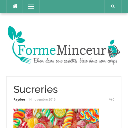
Aller
Menu
au
contenu
Sucreries
Raydee
14 novembre 2016
0